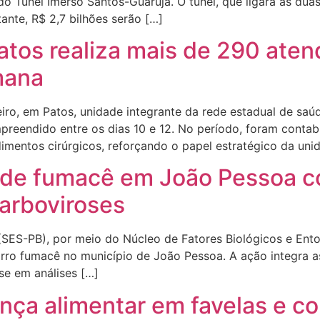
do Túnel Imerso Santos-Guarujá. O túnel, que ligará as dua
nte, R$ 2,7 bilhões serão […]
atos realiza mais de 290 ate
mana
o, em Patos, unidade integrante da rede estadual de saúde
eendido entre os dias 10 e 12. No período, foram contabi
imentos cirúrgicos, reforçando o papel estratégico da uni
o de fumacê em João Pessoa 
arboviroses
SES-PB), por meio do Núcleo de Fatores Biológicos e Entom
carro fumacê no município de João Pessoa. A ação integra 
se em análises […]
nça alimentar em favelas e co