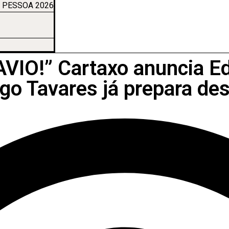
 PESSOA 2026
O!” Cartaxo anuncia Ed
ego Tavares já prepara d