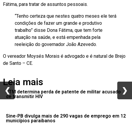
Fátima, para tratar de assuntos pessoais.
“Tenho certeza que nestes quatro meses ele terá
condições de fazer um grande e produtivo
trabalho” disse Dona Fátima, que tem forte
atuação na saúde, e está empenhada pela
reeleição do governador João Azevedo.
O vereador Moysés Morais é advogado e é natural de Brejo
de Santo – CE.
Leia mais
❮
❮
❯
❯
STM determina perda de patente de militar acusado
de transmitir HIV
Sine-PB divulga mais de 290 vagas de emprego em 12
municípios paraibanos