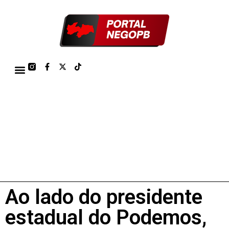
TÁBUA DE MARÉS PORTO DE CABEDELO/JOÃO PESSOA 2026
Ao lado do presidente
estadual do Podemos,