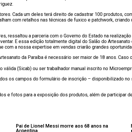
riguez.
ores. Cada um deles terá direito de cadastrar 100 produtos, co
alham com retalhos nas técnicas de fuxico e patchwork, criando u
es, ressaltou a parceria com o Governo do Estado na realização
ventar. E essa edição totalmente digital do Salão do Artesanat
ue com a nossa expertise em vendas criarão grandes oportunidad
rtesanato da Paraíba é necessário ser maior de 18 anos. Caso o
são válida (Sicab) ou ser trabalhador manual inscrito no Microem
todos os campos do formulário de inscrição – disponibilizado n
dos e fotos para a exposição dos produtos, além de participar 
Pai de Lionel Messi morre aos 68 anos na
Argentina