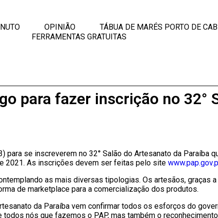
INUTO
OPINIÃO
TÁBUA DE MARÉS PORTO DE CA
FERRAMENTAS GRATUITAS
o para fazer inscrição no 32° 
) para se inscreverem no 32° Salão do Artesanato da Paraíba qu
 de 2021. As inscrições devem ser feitas pelo site
www.pap.gov.p
ontemplando as mais diversas tipologias. Os artesãos, graças a
forma de marketplace para a comercialização dos produtos.
 Artesanato da Paraíba vem confirmar todos os esforços do gov
de todos nós que fazemos o PAP, mas também o reconhecimento 