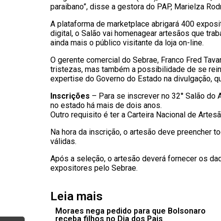
paraibano”, disse a gestora do PAP, Marielza Rod
A plataforma de marketplace abrigará 400 exposit
digital, o Salão vai homenagear artesãos que trab
ainda mais o público visitante da loja on-line.
O gerente comercial do Sebrae, Franco Fred Tavar
tristezas, mas também a possibilidade de se rein
expertise do Governo do Estado na divulgação, q
Inscrições
– Para se inscrever no 32° Salão do A
no estado há mais de dois anos.
Outro requisito é ter a Carteira Nacional de Arte
Na hora da inscrição, o artesão deve preencher 
válidas.
Após a seleção, o artesão deverá fornecer os da
expositores pelo Sebrae.
Leia mais
Moraes nega pedido para que Bolsonaro
receba filhos no Dia dos Pais