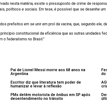
ervado nesta matéria, existe o pressuposto de crime de responsa
duais, políticos e sociais. Em tese, é possível que se desenhe 
dos prefeitos em se unir em prol da vacina, que, segundo ele, d
rincípio constitucional da eficiência que as outras unidades fe
m o federalismo no Brasil.”
Pai de Lionel Messi morre aos 68 anos na
Fes
Argentina
do 
Escritor diz que literatura tem poder de
AG
humanizar e levar à reflexão
cri
PMs detêm motorista de ônibus em SP após
De
desentendimento no trânsito
últ