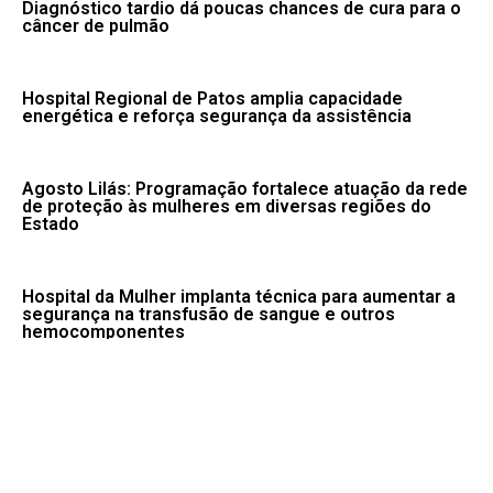
Diagnóstico tardio dá poucas chances de cura para o
câncer de pulmão
Hospital Regional de Patos amplia capacidade
energética e reforça segurança da assistência
Agosto Lilás: Programação fortalece atuação da rede
de proteção às mulheres em diversas regiões do
Estado
Hospital da Mulher implanta técnica para aumentar a
segurança na transfusão de sangue e outros
hemocomponentes
Seca, tempestade e vendaval: confira avisos do
Inmet para esta quinta
Fale conosco: 83 9 2155-8875