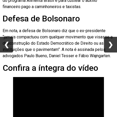
do programa Alimenta Brasil e para custear o auxílio
financeiro pago a caminhoneiros e taxistas.
Defesa de Bolsonaro
Em nota, a defesa de Bolsonaro diz que o ex-presidente
“jamais compactuou com qualquer movimento que visasse a
❮
❮
❯
❯
desconstrução do Estado Democrático de Direito ou as
instituições que o pavimentam”. A nota é assinada pelos
advogados Paulo Bueno, Daniel Tesser e Fábio Wajngarten.
Confira a íntegra do vídeo