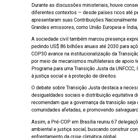
Durante as discussões ministeriais, houve consen
diferentes contextos — desde países ricos até 
apresentaram suas Contribuições Nacionalmente D
Grandes emissores, como União Europeia e Índi
A sociedade civil também marcou presença expre
pedindo US$ 86 bilhões anuais até 2030 para açõ
COP30 avance na institucionalização da Transiçã
por meio de mecanismos multilaterais de apoio 
Programa para uma Transição Justa da UNFCCC, 
à justiça social e à proteção de direitos.
O debate sobre Transição Justa destaca a necess
desigualdades sociais e distribuição equitativa
recomendam que a governança da transição seja d
comunidades afetadas, e promovendo salvaguard
Assim, a Pré-COP em Brasília reuniu 67 delegaçõe
ambiental e justiça social, buscando construir c
enfrentamento da crise climática global.