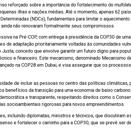
so reforçado sobre a importância do fortalecimento do multilat
pequenas ilhas e nações médias. Até o momento, apenas 62 paí
eterminadas (NDCs), fundamentais para limitar o aquecimento g
a, ainda não renovaram formalmente seus compromissos.
ssiva na Pré-COP, com entrega à presidência da COP30 de uma 
es de adaptação prioritariamente voltadas às comunidades vulne
o Justa, conceito que envolve garantir um futuro digno para pop
técnico e financeiro. Este mecanismo, denominado Mecanismo d
lançado na COP28 em Dubai, e visa assegurar que os processos
idade de incluir as pessoas no centro das políticas climática
 dos benefícios da transição para uma economia de baixo carbon
emocrática e transparente, respeitando direitos como o Consen
as socioambientais rigorosas para novos empreendimentos.
s, incluindo diplomatas, ministros e técnicos, que discutiram es
onsenso e fortalecer o caminho para a COP30, que se prevê ser 