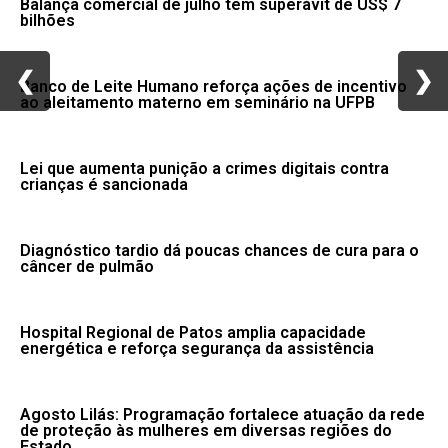
Balança comercial de julho tem superávit de US$ 7
bilhões
❮
❮
❯
❯
Banco de Leite Humano reforça ações de incentivo
ao aleitamento materno em seminário na UFPB
Lei que aumenta punição a crimes digitais contra
crianças é sancionada
Diagnóstico tardio dá poucas chances de cura para o
câncer de pulmão
Hospital Regional de Patos amplia capacidade
energética e reforça segurança da assistência
Agosto Lilás: Programação fortalece atuação da rede
de proteção às mulheres em diversas regiões do
Estado