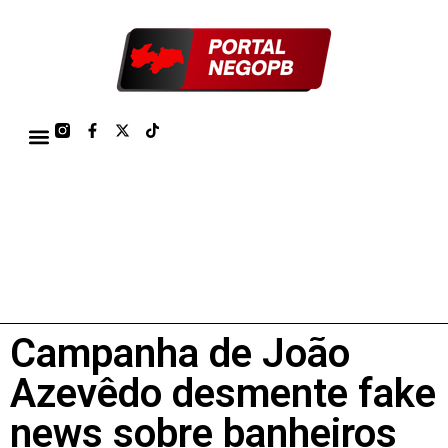
TÁBUA DE MARÉS PORTO DE CABEDELO/JOÃO PESSOA 2026
Campanha de João
Azevêdo desmente fake
news sobre banheiros