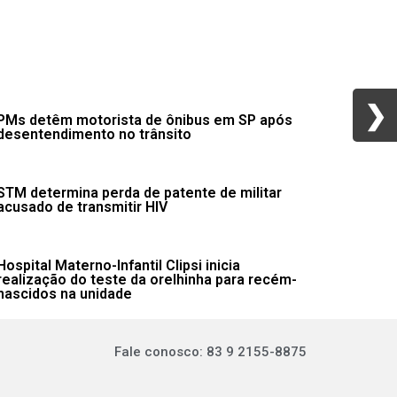
❯
❯
PMs detêm motorista de ônibus em SP após
desentendimento no trânsito
STM determina perda de patente de militar
acusado de transmitir HIV
Hospital Materno-Infantil Clipsi inicia
realização do teste da orelhinha para recém-
nascidos na unidade
Fale conosco: 83 9 2155-8875