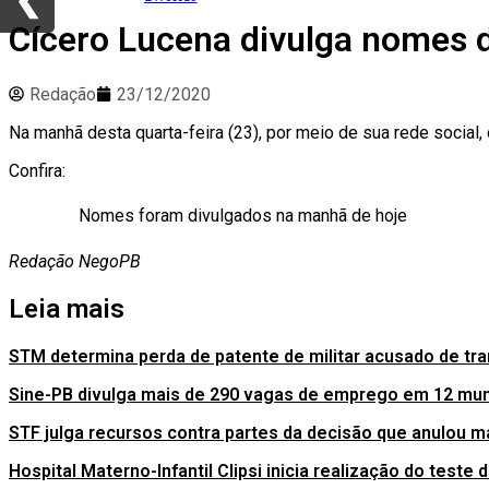
Cícero Lucena divulga nomes d
Redação
23/12/2020
Na manhã desta quarta-feira (23), por meio de sua rede social
Confira:
Nomes foram divulgados na manhã de hoje
Redação NegoPB
Leia mais
STM determina perda de patente de militar acusado de tra
Sine-PB divulga mais de 290 vagas de emprego em 12 mun
STF julga recursos contra partes da decisão que anulou 
Hospital Materno-Infantil Clipsi inicia realização do test