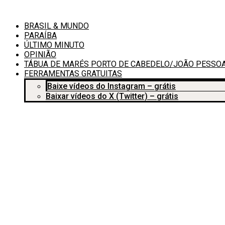
Ir
para
BRASIL & MUNDO
o
conteúdo
PARAÍBA
ÚLTIMO MINUTO
OPINIÃO
TÁBUA DE MARÉS PORTO DE CABEDELO/JOÃO PESSOA
FERRAMENTAS GRATUITAS
Baixe vídeos do Instagram – grátis
Baixar vídeos do X (Twitter) – grátis