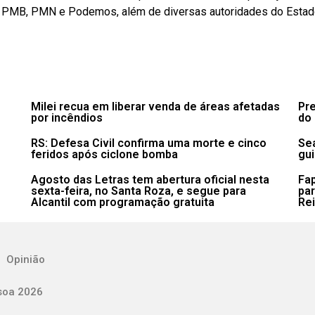
e, PMB, PMN e Podemos, além de diversas autoridades do Estad
Milei recua em liberar venda de áreas afetadas
Pre
por incêndios
do 
RS: Defesa Civil confirma uma morte e cinco
Sea
feridos após ciclone bomba
gui
Agosto das Letras tem abertura oficial nesta
Fa
sexta-feira, no Santa Roza, e segue para
pa
Alcantil com programação gratuita
Re
Opinião
soa 2026