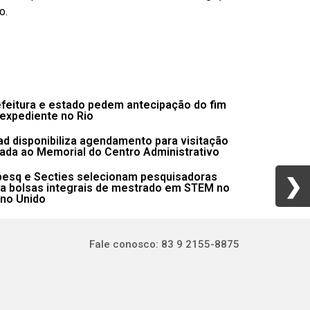
o.
feitura e estado pedem antecipação do fim
expediente no Rio
d disponibiliza agendamento para visitação
ada ao Memorial do Centro Administrativo
pesq e Secties selecionam pesquisadoras
❯
❯
ra bolsas integrais de mestrado em STEM no
ino Unido
Fale conosco: 83 9 2155-8875