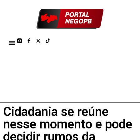
TÁBUA DE MARÉS PORTO DE CABEDELO/JOÃO PESSOA 2026
Cidadania se reúne
nesse momento e pode
decidir rumos da