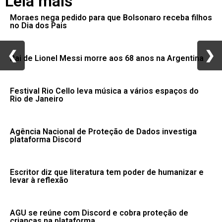
Leia mais
Moraes nega pedido para que Bolsonaro receba filhos
no Dia dos Pais
❮
❮
❯
❯
Pai de Lionel Messi morre aos 68 anos na Argentina
Festival Rio Cello leva música a vários espaços do
Rio de Janeiro
Agência Nacional de Proteção de Dados investiga
plataforma Discord
Escritor diz que literatura tem poder de humanizar e
levar à reflexão
AGU se reúne com Discord e cobra proteção de
crianças na plataforma