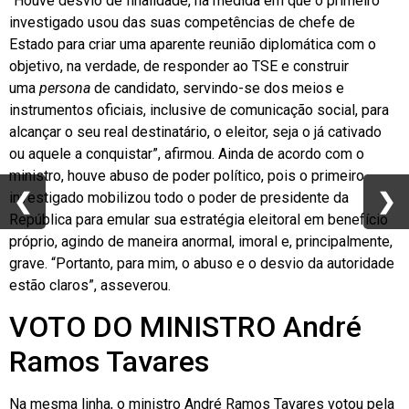
“Houve desvio de finalidade, na medida em que o primeiro
investigado usou das suas competências de chefe de
Estado para criar uma aparente reunião diplomática com o
objetivo, na verdade, de responder ao TSE e construir
uma
persona
de candidato, servindo-se dos meios e
instrumentos oficiais, inclusive de comunicação social, para
alcançar o seu real destinatário, o eleitor, seja o já cativado
ou aquele a conquistar”, afirmou. Ainda de acordo com o
ministro, houve abuso de poder político, pois o primeiro
❮
❮
❯
❯
investigado mobilizou todo o poder de presidente da
República para emular sua estratégia eleitoral em benefício
próprio, agindo de maneira anormal, imoral e, principalmente,
grave. “Portanto, para mim, o abuso e o desvio da autoridade
estão claros”, asseverou.
VOTO DO MINISTRO André
Ramos Tavares
Na mesma linha, o ministro André Ramos Tavares votou pela