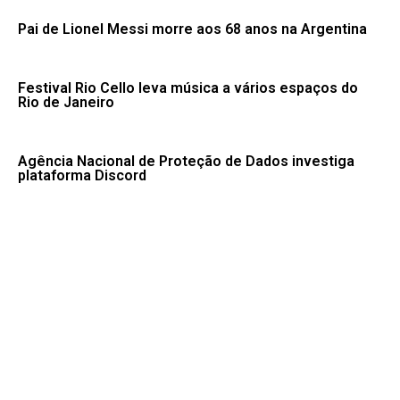
Pai de Lionel Messi morre aos 68 anos na Argentina
Festival Rio Cello leva música a vários espaços do
Rio de Janeiro
Agência Nacional de Proteção de Dados investiga
plataforma Discord
Escritor diz que literatura tem poder de humanizar e
levar à reflexão
AGU se reúne com Discord e cobra proteção de
crianças na plataforma
Familiares celebram legado de primeira medalha
paralímpica do Brasil