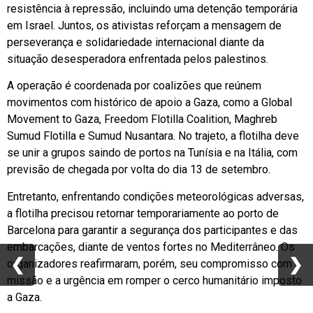
resistência à repressão, incluindo uma detenção temporária
em Israel. Juntos, os ativistas reforçam a mensagem de
perseverança e solidariedade internacional diante da
situação desesperadora enfrentada pelos palestinos.
A operação é coordenada por coalizões que reúnem
movimentos com histórico de apoio a Gaza, como a Global
Movement to Gaza, Freedom Flotilla Coalition, Maghreb
Sumud Flotilla e Sumud Nusantara. No trajeto, a flotilha deve
se unir a grupos saindo de portos na Tunísia e na Itália, com
previsão de chegada por volta do dia 13 de setembro.
Entretanto, enfrentando condições meteorológicas adversas,
a flotilha precisou retornar temporariamente ao porto de
Barcelona para garantir a segurança dos participantes e das
embarcações, diante de ventos fortes no Mediterrâneo. Os
❮
❮
❯
❯
organizadores reafirmaram, porém, seu compromisso com a
missão e a urgência em romper o cerco humanitário imposto
a Gaza.