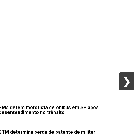
❯
❯
PMs detêm motorista de ônibus em SP após
desentendimento no trânsito
STM determina perda de patente de militar