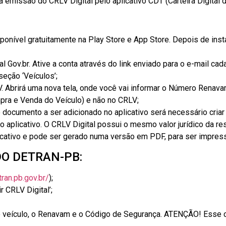
emissão do CRLV Digital pelo aplicativo CDT (Carteira Digital de
disponível gratuitamente na Play Store e App Store. Depois de insta
l Gov.br. Ative a conta através do link enviado para o e-mail cad
seção ‘Veículos’;
V. Abrirá uma nova tela, onde você vai informar o Número Renav
ra e Venda do Veículo) e não no CRLV;
 documento a ser adicionado no aplicativo será necessário criar 
o aplicativo. O CRLV Digital possui o mesmo valor jurídico da r
cativo e pode ser gerado numa versão em PDF, para ser impress
DO DETRAN-PB:
tran.pb.gov.br/
);
r CRLV Digital’;
o veículo, o Renavam e o Código de Segurança. ATENÇÃO! Esse 