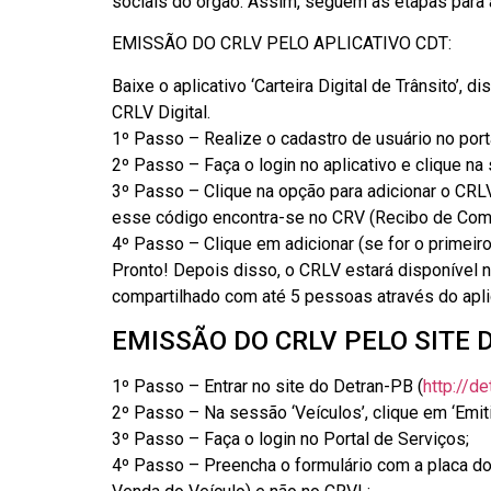
sociais do órgão. Assim, seguem as etapas para a 
EMISSÃO DO CRLV PELO APLICATIVO CDT:
Baixe o aplicativo ‘Carteira Digital de Trânsito’, 
CRLV Digital.
1º Passo – Realize o cadastro de usuário no porta
2º Passo – Faça o login no aplicativo e clique na 
3º Passo – Clique na opção para adicionar o CRL
esse código encontra-se no CRV (Recibo de Comp
4º Passo – Clique em adicionar (se for o primeiro
Pronto! Depois disso, o CRLV estará disponível n
compartilhado com até 5 pessoas através do apli
EMISSÃO DO CRLV PELO SITE 
1º Passo – Entrar no site do Detran-PB (
http://de
2º Passo – Na sessão ‘Veículos’, clique em ‘Emiti
3º Passo – Faça o login no Portal de Serviços;
4º Passo – Preencha o formulário com a placa d