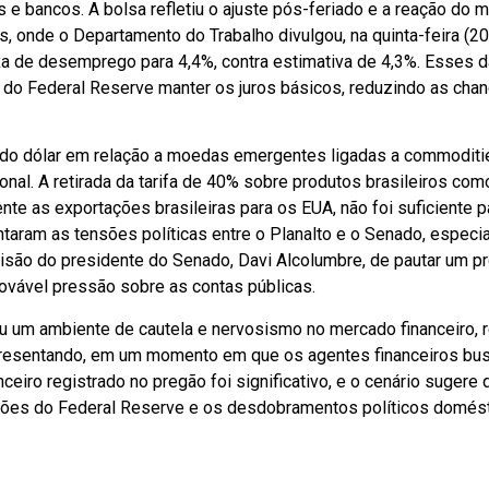
 e bancos. A bolsa refletiu o ajuste pós-feriado e a reação do
, onde o Departamento do Trabalho divulgou, na quinta-feira (2
xa de desemprego para 4,4%, contra estimativa de 4,3%. Esses da
e do Federal Reserve manter os juros básicos, reduzindo as cha
to do dólar em relação a moedas emergentes ligadas a commoditi
nal. A retirada da tarifa de 40% sobre produtos brasileiros como
e as exportações brasileiras para os EUA, não foi suficiente par
ntaram as tensões políticas entre o Planalto e o Senado, espec
isão do presidente do Senado, Davi Alcolumbre, de pautar um pr
ovável pressão sobre as contas públicas.
ou um ambiente de cautela e nervosismo no mercado financeiro, r
 apresentando, em um momento em que os agentes financeiros bu
nceiro registrado no pregão foi significativo, e o cenário suge
ecisões do Federal Reserve e os desdobramentos políticos domés