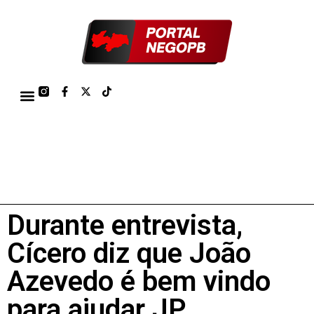
TÁBUA DE MARÉS PORTO DE CABEDELO/JOÃO PESSOA 2026
Durante entrevista,
Cícero diz que João
Azevedo é bem vindo
para ajudar JP