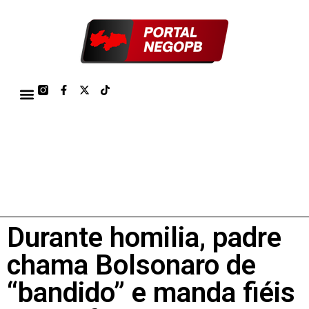
TÁBUA DE MARÉS PORTO DE CABEDELO/JOÃO PESSOA 2026
Durante homilia, padre
chama Bolsonaro de
“bandido” e manda fiéis