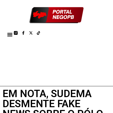
TÁBUA DE MARÉS PORTO DE CABEDELO/JOÃO PESSOA 2026
EM NOTA, SUDEMA
DESMENTE FAKE