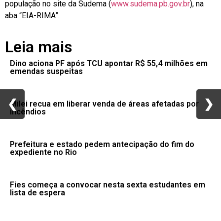
população no site da Sudema (
www.sudema.pb.gov.br
), na
aba “EIA-RIMA”.
Leia mais
Dino aciona PF após TCU apontar R$ 55,4 milhões em
emendas suspeitas
❮
❮
❯
❯
Milei recua em liberar venda de áreas afetadas por
incêndios
Prefeitura e estado pedem antecipação do fim do
expediente no Rio
Fies começa a convocar nesta sexta estudantes em
lista de espera