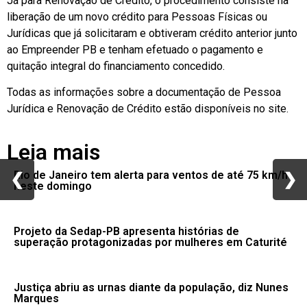
Já para Renovação de Crédito, o procedimento consiste na
liberação de um novo crédito para Pessoas Físicas ou
Jurídicas que já solicitaram e obtiveram crédito anterior junto
ao Empreender PB e tenham efetuado o pagamento e
quitação integral do financiamento concedido.
Todas as informações sobre a documentação de Pessoa
Jurídica e Renovação de Crédito estão disponíveis no site.
Leia mais
Rio de Janeiro tem alerta para ventos de até 75 km/h
❮
❮
❯
❯
neste domingo
Projeto da Sedap-PB apresenta histórias de
superação protagonizadas por mulheres em Caturité
Justiça abriu as urnas diante da população, diz Nunes
Marques