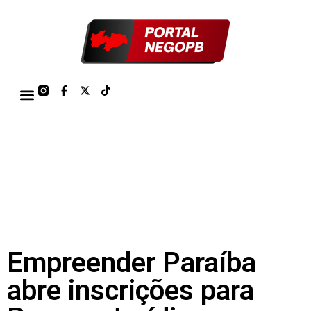
TÁBUA DE MARÉS PORTO DE CABEDELO/JOÃO PESSOA 2026
Empreender Paraíba
abre inscrições para