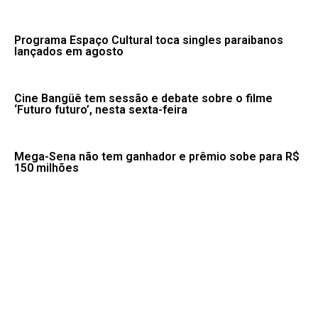
Programa Espaço Cultural toca singles paraibanos
lançados em agosto
Cine Bangüê tem sessão e debate sobre o filme
‘Futuro futuro’, nesta sexta-feira
Mega-Sena não tem ganhador e prêmio sobe para R$
150 milhões
Brasil repudia revogação de visto de embaixadora
nos EUA
Fale conosco: 83 9 2155-8875