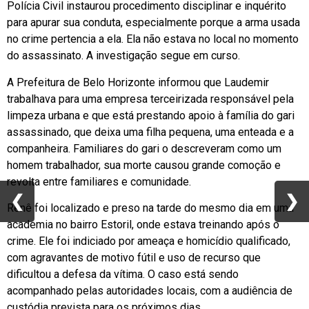
Polícia Civil instaurou procedimento disciplinar e inquérito
para apurar sua conduta, especialmente porque a arma usada
no crime pertencia a ela. Ela não estava no local no momento
do assassinato. A investigação segue em curso.
A Prefeitura de Belo Horizonte informou que Laudemir
trabalhava para uma empresa terceirizada responsável pela
limpeza urbana e que está prestando apoio à família do gari
assassinado, que deixa uma filha pequena, uma enteada e a
companheira. Familiares do gari o descreveram como um
homem trabalhador, sua morte causou grande comoção e
revolta entre familiares e comunidade.
❮
❮
❯
❯
Renê foi localizado e preso na tarde do mesmo dia em uma
academia no bairro Estoril, onde estava treinando após o
crime. Ele foi indiciado por ameaça e homicídio qualificado,
com agravantes de motivo fútil e uso de recurso que
dificultou a defesa da vítima. O caso está sendo
acompanhado pelas autoridades locais, com a audiência de
custódia prevista para os próximos dias.