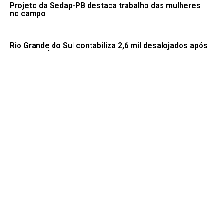
Projeto da Sedap-PB destaca trabalho das mulheres
no campo
Rio Grande do Sul contabiliza 2,6 mil desalojados após
tempestades
Redes sociais ajudam a despertar interesse por
livros, diz escritora
Moraes nega pedido para que Bolsonaro receba filhos
no Dia dos Pais
Pai de Lionel Messi morre aos 68 anos na Argentina
Fale conosco: 83 9 2155-8875