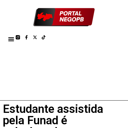
TÁBUA DE MARÉS PORTO DE CABEDELO/JOÃO PESSOA 2026
Estudante assistida
pela Funad é