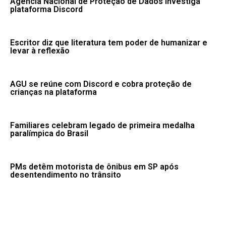
Agência Nacional de Proteção de Dados investiga
plataforma Discord
Escritor diz que literatura tem poder de humanizar e
levar à reflexão
AGU se reúne com Discord e cobra proteção de
crianças na plataforma
Familiares celebram legado de primeira medalha
paralímpica do Brasil
PMs detêm motorista de ônibus em SP após
desentendimento no trânsito
Desmatamento na Amazônia cai 36,87% no último ano