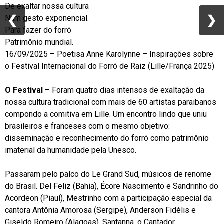
De exaltar nossa cultura
❮
❮
❯
❯
Num gesto exponencial.
Para fazer do forró
Patrimônio mundial.
16/09/2025 – Poetisa Anne Karolynne – Inspirações sobre
o Festival Internacional do Forró de Raiz (Lille/França 2025)
O Festival
– Foram quatro dias intensos de exaltação da
nossa cultura tradicional com mais de 60 artistas paraibanos
compondo a comitiva em Lille. Um encontro lindo que uniu
brasileiros e franceses com o mesmo objetivo:
disseminação e reconhecimento do forró como patrimônio
imaterial da humanidade pela Unesco.
Passaram pelo palco do Le Grand Sud, músicos de renome
do Brasil. Del Feliz (Bahia), Écore Nascimento e Sandrinho do
Acordeon (Piauí), Mestrinho com a participação especial da
cantora Antônia Amorosa (Sergipe), Anderson Fidélis e
Giseldo Romeiro (Alagoas), Santanna, o Cantador