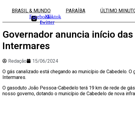
Ir
para
BRASIL & MUNDO
PARAÍBA
ÚLTIMO MINUT
o
Facebook-
X-
Tiktok
conteúdo
f
twitter
Governador anuncia início das
Intermares
Redação
15/06/2024
O gás canalizado está chegando ao município de Cabedelo. O g
Intermares.
O gasoduto João Pessoa-Cabedelo terá 19 km de rede de gás,
nosso governo, dotando o município de Cabedelo de nova infra