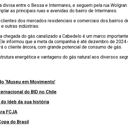
 na divisa entre o Bessa e Intermares, e seguem pela rua Wolgr
mplar as principais ruas e avenidas do bairro de Intermares.
 clientes dos mercados residenciais e comerciais dos bairros 
e outras indústrias.
, a chegada do gás canalizado a Cabedelo é um marco important
Ele informou que a meta da companhia é até dezembro de 2024 c
rá o cliente âncora, com grande potencial de consumo de gás.
trutura energética e vantagens do gás natural aos diversos se
 do ‘Museu em Movimento’
ernacional do BID no Chile
do Ideb da sua história
ara FCJA
opa do Brasil