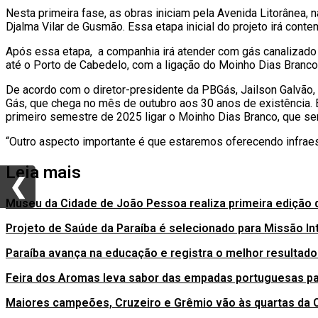
Nesta primeira fase, as obras iniciam pela Avenida Litorânea,
Djalma Vilar de Gusmão. Essa etapa inicial do projeto irá conte
Após essa etapa, a companhia irá atender com gás canalizado
até o Porto de Cabedelo, com a ligação do Moinho Dias Branco 
De acordo com o diretor-presidente da PBGás, Jailson Galvão
Gás, que chega no mês de outubro aos 30 anos de existência. 
primeiro semestre de 2025 ligar o Moinho Dias Branco, que se
“Outro aspecto importante é que estaremos oferecendo infraes
Leia mais
❮
❮
Museu da Cidade de João Pessoa realiza primeira edição
Projeto de Saúde da Paraíba é selecionado para Missão Int
Paraíba avança na educação e registra o melhor resultado 
Feira dos Aromas leva sabor das empadas portuguesas p
Maiores campeões, Cruzeiro e Grêmio vão às quartas da C