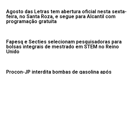
Agosto das Letras tem abertura oficial nesta sexta-
feira, no Santa Roza, e segue para Alcantil com
programação gratuita
Fapesq e Secties selecionam pesquisadoras para
bolsas integrais de mestrado em STEM no Reino
Unido
Procon-JP interdita bombas de gasolina após
identificar excesso de etanol em posto na Torre
Ninguém acerta Mega-Sena; prêmio acumula para R$
165 milhões
Pix amplia participação nos pagamentos em bares e
restaurantes