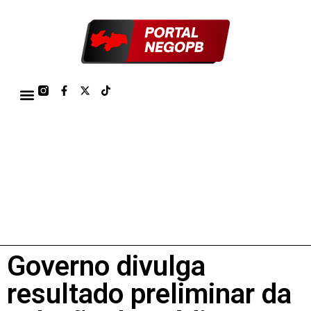
TÁBUA DE MARÉS PORTO DE CABEDELO/JOÃO PESSOA 2026
Governo divulga
resultado preliminar da