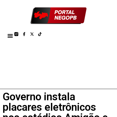
TÁBUA DE MARÉS PORTO DE CABEDELO/JOÃO PESSOA 2026
Governo instala
placares eletrônicos