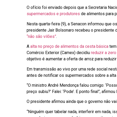
O ofício foi enviado depois que a Secretaria Nac
supermercados e produtores
de alimentos para p
Nesta quarta-feira (9), a Senacon informou que os
presidente Jair Bolsonaro recebeu o presidente
“não são vilões”
.
A
alta no preço de alimentos da cesta básica
tem 
Comércio Exterior (Camex) decidiu
reduzir a zer
objetivo é aumentar a oferta de arroz para reduzir
Em transmissão ao vivo por uma rede social nesta
antes de notificar os supermercados sobre a alta 
“O ministro André Mendonça falou comigo: ‘Posso
preço subiu?’ Falei: ‘Pode’. E ponto final”, afirmou
O presidente afirmou ainda que o governo não vai 
“Ninguém quer tabelar nada, interferir em nada, i