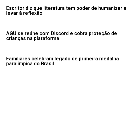
Escritor diz que literatura tem poder de humanizar e
levar à reflexão
AGU se reúne com Discord e cobra proteção de
crianças na plataforma
Familiares celebram legado de primeira medalha
paralímpica do Brasil
PMs detêm motorista de ônibus em SP após
desentendimento no trânsito
Desmatamento na Amazônia cai 36,87% no último ano
Fale conosco: 83 9 2155-8875