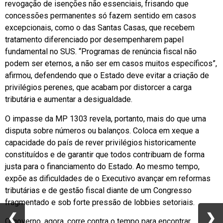
revogação de isenções não essenciais, frisando que
concessões permanentes só fazem sentido em casos
excepcionais, como o das Santas Casas, que recebem
tratamento diferenciado por desempenharem papel
fundamental no SUS. “Programas de renúncia fiscal não
podem ser eternos, a não ser em casos muitos específicos”,
afirmou, defendendo que o Estado deve evitar a criação de
privilégios perenes, que acabam por distorcer a carga
tributária e aumentar a desigualdade.
O impasse da MP 1303 revela, portanto, mais do que uma
disputa sobre números ou balanços. Coloca em xeque a
capacidade do país de rever privilégios historicamente
constituídos e de garantir que todos contribuam de forma
justa para o financiamento do Estado. Ao mesmo tempo,
expõe as dificuldades de o Executivo avançar em reformas
tributárias e de gestão fiscal diante de um Congresso
fragmentado e sob forte pressão de lobbies setoriais.
❮
❮
❯
❯
O governo, agora, corre contra o tempo para encontrar