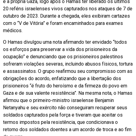
e à própria Gaza, logo após o Hamas ter liberado os últimos
20 reféns israelenses vivos capturados nos ataques de 7 de
outubro de 2023. Durante a chegada, eles exibiram cartazes
com o “V de Vitória” e foram encaminhados para exames
médicos.
O Hamas divulgou uma nota afirmando ter envidado “todos
os esforços para preservar a vida dos prisioneiros da
ocupação” e denunciando que os prisioneiros palestinos
sofreram violações severas, incluindo abusos físicos, tortura
e assassinatos. O grupo reafirmou seu compromisso com as
obrigações do acordo, enfatizando que a libertação dos
prisioneiros “é fruto do heroísmo e da firmeza do povo em
Gaza e de sua valente resistência”. Na mesma nota, o Hamas
afirmou que o primeiro-ministro israelense Benjamin
Netanyahu e seu exército não conseguiram recuperar seus
soldados capturados pela força e tiveram que aceitar os
termos impostos pela resistência, que condicionava o
retorno dos soldados doentes a um acordo de troca e ao fim