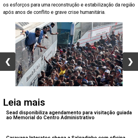
os esforços para uma reconstrução e estabilização da região
após anos de conflito e grave crise humanitária.
❮
❮
❯
❯
Leia mais
Sead disponibiliza agendamento para visitação guiada
ao Memorial do Centro Administrativo
Caravana Interatos chega a Salgadinho com oficina