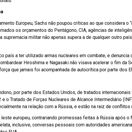
ionais.
na
lamento Europeu, Sachs não poupou críticas ao que considera o “
omados os orçamentos do Pentágono, CIA, agências de inteligên
sa supremacia militar não apenas supera a de qualquer outro pa
 país a ter utilizado armas nucleares em combate, e denuncia q
 bombardear Hiroshima e Nagasaki não visava acelerar o fim da
orça que jamais foi acompanhada de autocrítica por parte dos E
s
andono, por parte dos Estados Unidos, de tratados internacionais
 e o Tratado de Forças Nucleares de Alcance Intermediário (IN
ialmente na relação com a Rússia, e estão na raiz de conflitos 
este europeu, contrariando promessas feitas à Rússia após o f
 relata, inclusive, conversas pessoais com autoridades americanas
 dos EUA.