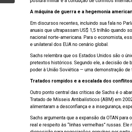
postura militar e à condução de conflitos internac
A máquina de guerra e a hegemonia america
Em discursos recentes, incluindo sua fala no Par
anuais que ultrapassam US$ 1,5 trilhão quando s
nacional norte-americana. Para o economista, es
e unilateral dos EUA no cenário global.
Sachs relembra que os Estados Unidos são o único
pretextos históricos. Segundo ele, a decisão de
poder à União Soviética — uma demonstração de f
Tratados rompidos e a escalada dos conflito
Outro ponto central das críticas de Sachs é o ab
Tratado de Mísseis Antibalísticos (ABM) em 2002
alimentaram a desconfiança e a insegurança, espec
Sachs argumenta que a expansão da OTAN para o l
real e respeito às “linhas vermelhas” russas. Ele
disposição para negociações genuínas por parte