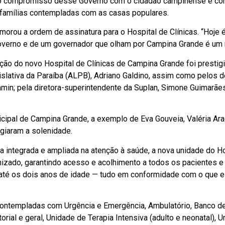
 o compromisso desse Governo com o cidadão campinense e com
s famílias contempladas com as casas populares.
ou a ordem de assinatura para o Hospital de Clínicas. “Hoje é 
verno e de um governador que olham por Campina Grande é um m
ão do novo Hospital de Clínicas de Campina Grande foi prestigi
slativa da Paraíba (ALPB), Adriano Galdino, assim como pelos
min; pela diretora-superintendente da Suplan, Simone Guimarães;
cipal de Campina Grande, a exemplo de Eva Gouveia, Valéria Ara
igiaram a solenidade.
integrada e ampliada na atenção à saúde, a nova unidade do Ho
izado, garantindo acesso e acolhimento a todos os pacientes e 
a até os dois anos de idade — tudo em conformidade com o que es
contempladas com Urgência e Emergência, Ambulatório, Banco d
orial e geral, Unidade de Terapia Intensiva (adulto e neonatal), 