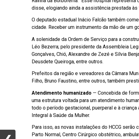
Rainha da Borborema. “Esse hospital representa
disse, elogiando ainda a assistência prestada à
O deputado estadual Inácio Falcão também comemor
cidade. Receber um instrumento da mão de um go
A solenidade da Ordem de Serviço para a construç
Léo Bezerra; pelo presidente da Assembleia Legi
Gonçalves, Chió, Alexandre de Zezé e Sílvia Benja
Deusdete Queiroga, entre outros.
Prefeitos da região e vereadores da Câmara Muni
Filho, Bruno Faustino, entre outros, também prest
Atendimento humanizado
— Concebida de forma 
uma estrutura voltada para um atendimento human
todo o período gestacional, puerperal e à crianç
Integral à Saúde da Mulher.
Para isso, as novas instalações do HCCG serão 
Parto Normal, Centro Cirúrgico obstétrico, ambulat