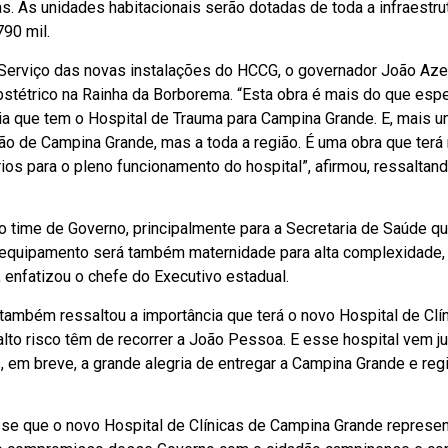
as. As unidades habitacionais serão dotadas de toda a infraestr
90 mil.
 Serviço das novas instalações do HCCG, o governador João Az
bstétrico na Rainha da Borborema. “Esta obra é mais do que espe
ia que tem o Hospital de Trauma para Campina Grande. E, mais 
ão de Campina Grande, mas a toda a região. É uma obra que terá
s para o pleno funcionamento do hospital”, afirmou, ressaltan
o time de Governo, principalmente para a Secretaria de Saúde qu
 equipamento será também maternidade para alta complexidade, s
 enfatizou o chefe do Executivo estadual.
ambém ressaltou a importância que terá o novo Hospital de Clíni
lto risco têm de recorrer a João Pessoa. E esse hospital vem j
os, em breve, a grande alegria de entregar a Campina Grande e re
disse que o novo Hospital de Clínicas de Campina Grande repre