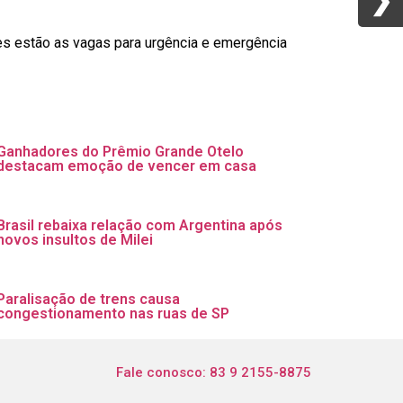
❯
❯
es estão as vagas para urgência e emergência
Ganhadores do Prêmio Grande Otelo
destacam emoção de vencer em casa
Brasil rebaixa relação com Argentina após
novos insultos de Milei
Paralisação de trens causa
congestionamento nas ruas de SP
Fale conosco: 83 9 2155-8875