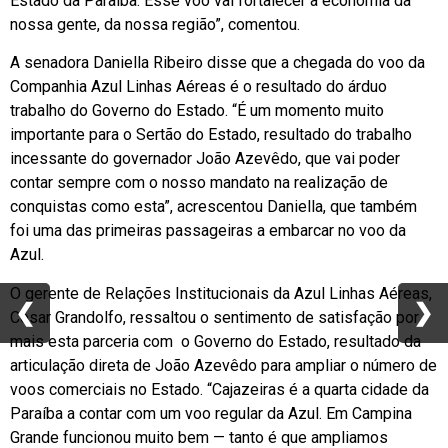
Estado da Paraíba. Esse voo vai fortalecer a economia da
nossa gente, da nossa região”, comentou.
A senadora Daniella Ribeiro disse que a chegada do voo da
Companhia Azul Linhas Aéreas é o resultado do árduo
trabalho do Governo do Estado. “É um momento muito
importante para o Sertão do Estado, resultado do trabalho
incessante do governador João Azevêdo, que vai poder
contar sempre com o nosso mandato na realização de
conquistas como esta”, acrescentou Daniella, que também
foi uma das primeiras passageiras a embarcar no voo da
Azul.
O gerente de Relações Institucionais da Azul Linhas Aéreas,
❮
❮
❯
❯
César Grandolfo, ressaltou o sentimento de satisfação por
mais esta parceria com o Governo do Estado, resultado da
articulação direta de João Azevêdo para ampliar o número de
voos comerciais no Estado. “Cajazeiras é a quarta cidade da
Paraíba a contar com um voo regular da Azul. Em Campina
Grande funcionou muito bem — tanto é que ampliamos