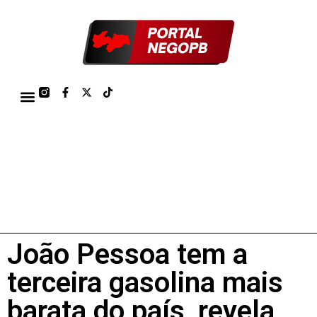
TÁBUA DE MARÉS PORTO DE CABEDELO/JOÃO PESSOA 2026
João Pessoa tem a
terceira gasolina mais
barata do país, revela