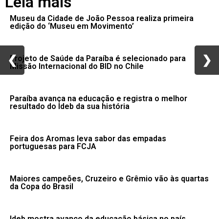
Leia mais
Museu da Cidade de João Pessoa realiza primeira
edição do ‘Museu em Movimento’
❮
❮
❯
❯
Projeto de Saúde da Paraíba é selecionado para
Missão Internacional do BID no Chile
Paraíba avança na educação e registra o melhor
resultado do Ideb da sua história
Feira dos Aromas leva sabor das empadas
portuguesas para FCJA
Maiores campeões, Cruzeiro e Grêmio vão às quartas
da Copa do Brasil
Ideb mostra avanço da educação básica no país