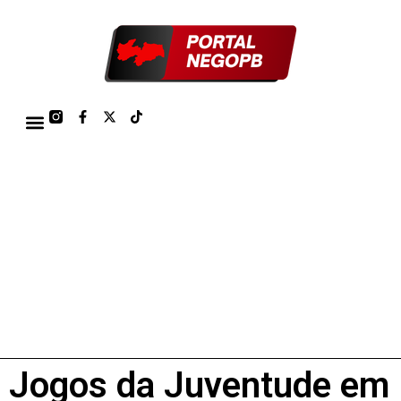
TÁBUA DE MARÉS PORTO DE CABEDELO/JOÃO PESSOA 2026
Jogos da Juventude em