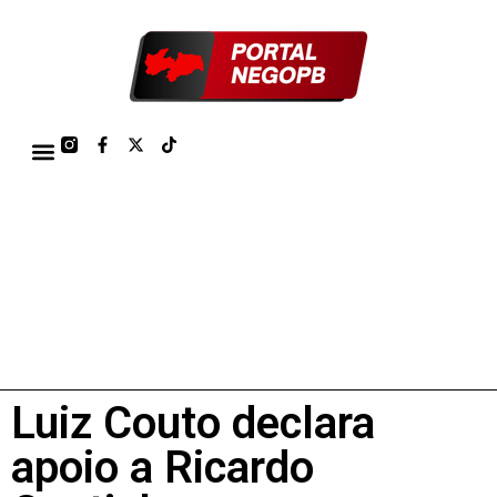
TÁBUA DE MARÉS PORTO DE CABEDELO/JOÃO PESSOA 2026
Luiz Couto declara
apoio a Ricardo