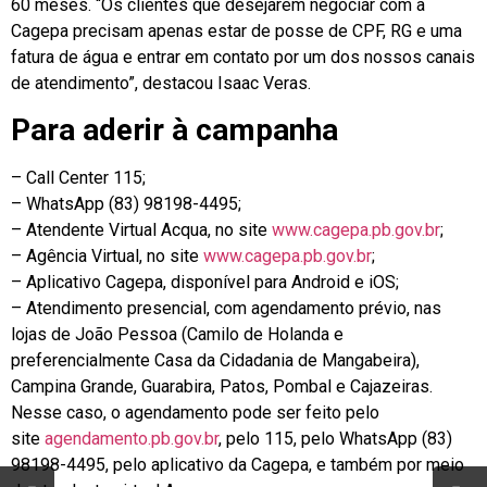
60 meses. “Os clientes que desejarem negociar com a
Cagepa precisam apenas estar de posse de CPF, RG e uma
fatura de água e entrar em contato por um dos nossos canais
de atendimento”, destacou Isaac Veras.
Para aderir à campanha
– Call Center 115;
– WhatsApp (83) 98198-4495;
– Atendente Virtual Acqua, no site
www.cagepa.pb.gov.br
;
– Agência Virtual, no site
www.cagepa.pb.gov.br
;
– Aplicativo Cagepa, disponível para Android e iOS;
– Atendimento presencial, com agendamento prévio, nas
lojas de João Pessoa (Camilo de Holanda e
preferencialmente Casa da Cidadania de Mangabeira),
Campina Grande, Guarabira, Patos, Pombal e Cajazeiras.
Nesse caso, o agendamento pode ser feito pelo
site
agendamento.pb.gov.br
, pelo 115, pelo WhatsApp (83)
98198-4495, pelo aplicativo da Cagepa, e também por meio