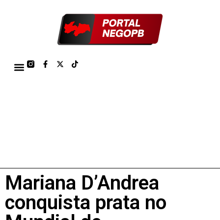
TÁBUA DE MARÉS PORTO DE CABEDELO/JOÃO PESSOA 2026
Mariana D’Andrea
conquista prata no