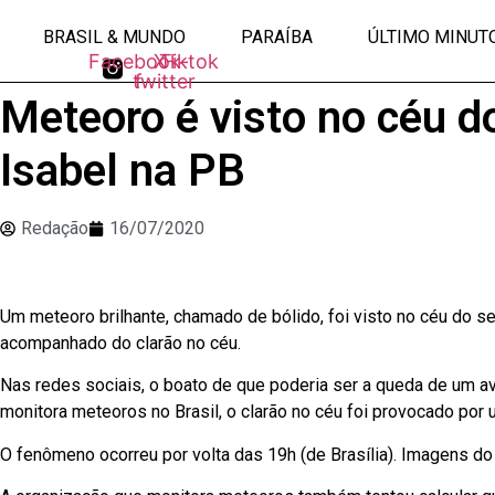
Ir
BRASIL & MUNDO
PARAÍBA
ÚLTIMO MINUT
para
Facebook-
X-
Tiktok
o
twitter
f
conteúdo
Meteoro é visto no céu d
Isabel na PB
Redação
16/07/2020
Um meteoro brilhante, chamado de bólido, foi visto no céu do s
acompanhado do clarão no céu.
Nas redes sociais, o boato de que poderia ser a queda de um a
monitora meteoros no Brasil, o clarão no céu foi provocado por
O fenômeno ocorreu por volta das 19h (de Brasília). Imagens d