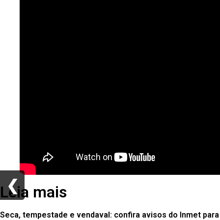
❮
❮
Leia mais
Seca, tempestade e vendaval: confira avisos do Inmet para