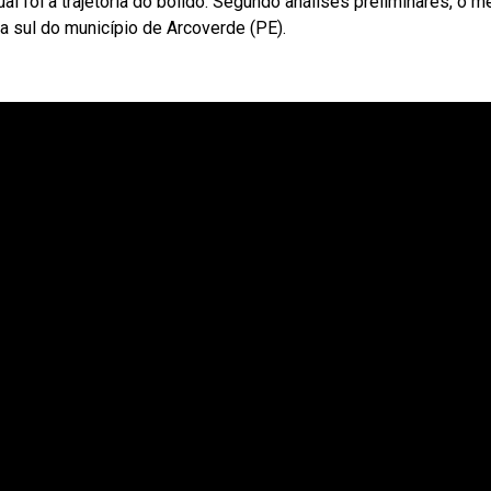
 foi a trajetória do bólido. Segundo análises preliminares, o m
a sul do município de Arcoverde (PE).