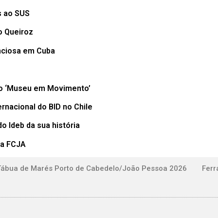
s ao SUS
o Queiroz
enciosa em Cuba
do ‘Museu em Movimento’
rnacional do BID no Chile
o Ideb da sua história
ra FCJA
Tábua de Marés Porto de Cabedelo/João Pessoa 2026
Ferr