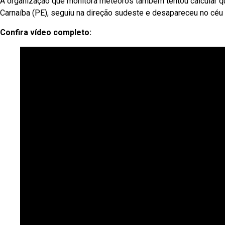
A organização que monitora meteoros também tentou calcular qual
Carnaíba (PE), seguiu na direção sudeste e desapareceu no céu 
Confira vídeo completo: