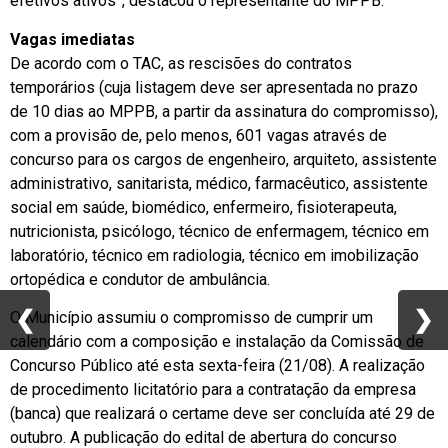
efetivos ativos”, destacou o representante do MPPB.
Vagas imediatas
De acordo com o TAC, as rescisões do contratos
temporários (cuja listagem deve ser apresentada no prazo
de 10 dias ao MPPB, a partir da assinatura do compromisso),
com a provisão de, pelo menos, 601 vagas através de
concurso para os cargos de engenheiro, arquiteto, assistente
administrativo, sanitarista, médico, farmacêutico, assistente
social em saúde, biomédico, enfermeiro, fisioterapeuta,
nutricionista, psicólogo, técnico de enfermagem, técnico em
laboratório, técnico em radiologia, técnico em imobilização
ortopédica e condutor de ambulância.
❮
❮
❯
❯
O Município assumiu o compromisso de cumprir um
calendário com a composição e instalação da Comissão de
Concurso Público até esta sexta-feira (21/08). A realização
de procedimento licitatório para a contratação da empresa
(banca) que realizará o certame deve ser concluída até 29 de
outubro. A publicação do edital de abertura do concurso