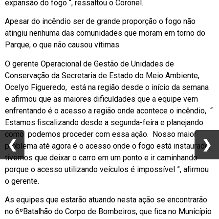
expansão do fogo “, ressaltou o Coronel.
Apesar do incêndio ser de grande proporção o fogo não
atingiu nenhuma das comunidades que moram em torno do
Parque, o que não causou vítimas.
O gerente Operacional de Gestão de Unidades de
Conservação da Secretaria de Estado do Meio Ambiente,
Ocelyo Figueredo, está na região desde o início da semana
e afirmou que as maiores dificuldades que a equipe vem
enfrentando é o acesso a região onde acontece o incêndio, “
Estamos fiscalizando desde a segunda-feira e planejando
como podemos proceder com essa ação. Nosso maior
❮
❮
❯
❯
problema até agora é o acesso onde o fogo está instaurado,
tivemos que deixar o carro em um ponto e ir caminhando
porque o acesso utilizando veículos é impossível ”, afirmou
o gerente.
As equipes que estarão atuando nesta ação se encontrarão
no 6ºBatalhão do Corpo de Bombeiros, que fica no Município