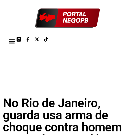
TÁBUA DE MARÉS PORTO DE CABEDELO/JOÃO PESSOA 2026
No Rio de Janeiro,
guarda usa arma de
choque contra homem