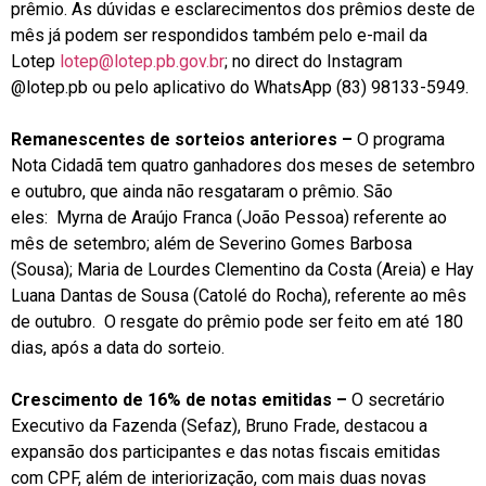
prêmio. As dúvidas e esclarecimentos dos prêmios deste de
mês já podem ser respondidos também pelo e-mail da
Lotep
lotep@lotep.pb.gov.br
; no direct do Instagram
@lotep.pb ou pelo aplicativo do WhatsApp (83) 98133-5949.
Remanescentes de sorteios anteriores –
O programa
Nota Cidadã tem quatro ganhadores dos meses de setembro
e outubro, que ainda não resgataram o prêmio. São
eles: Myrna de Araújo Franca (João Pessoa) referente ao
mês de setembro; além de Severino Gomes Barbosa
(Sousa); Maria de Lourdes Clementino da Costa (Areia) e Hay
Luana Dantas de Sousa (Catolé do Rocha), referente ao mês
de outubro. O resgate do prêmio pode ser feito em até 180
dias, após a data do sorteio.
Crescimento de 16% de notas emitidas –
O secretário
Executivo da Fazenda (Sefaz), Bruno Frade, destacou a
expansão dos participantes e das notas fiscais emitidas
com CPF, além de interiorização, com mais duas novas