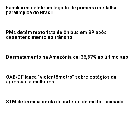
Familiares celebram legado de primeira medalha
paralímpica do Brasil
PMs detêm motorista de ônibus em SP após
desentendimento no trânsito
Desmatamento na Amazônia cai 36,87% no último ano
OAB/DF lança “violentômetro” sobre estágios da
agressão a mulheres
STM determina perda de patente de militar acusado
de transmitir HIV
Sine-PB divulga mais de 290 vagas de emprego em 12
municípios paraibanos