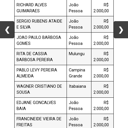
RICHARD ALVES
João
R$
GUIMARAES
Pessoa
2.000,00
SERGIO RUBENS ATAIDE
João
R$
E SILVA
Pessoa
2.000,00
❮
❮
❯
❯
JOAO PAULO BARBOSA
João
R$
GOMES
Pessoa
2.000,00
RITA DE CASSIA
Mulungu
R$
BARBOSA PEREIRA
2.000,00
PABLO LEVY PEREIRA
Campina
R$
ALMEIDA
Grande
2.000,00
WAGNER CRISTIANO DE
Itabaiana
R$
SOUSA
2.000,00
EDJANE GONCALVES
João
R$
BAIA
Pessoa
2.000,00
FRANCINEIDE VIEIRA DE
João
R$
FREITAS
Pessoa
2.000,00