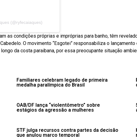
aques (@ryfecaiaques)
cam as condições próprias e impróprias para banho, têm revelad
Cabedelo. O movimento “Esgotei” responsabiliza o lançamento c
longo da costa paraibana, por essa preocupante situação ambien
o
Familiares celebram legado de primeira
medalha paralímpica do Brasil
OAB/DF lança “violentômetro” sobre
estágios da agressão a mulheres
STF julga recursos contra partes da decisão
que anulou marco temporal