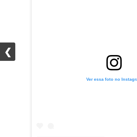
❮
❮
Ver essa foto no Instag