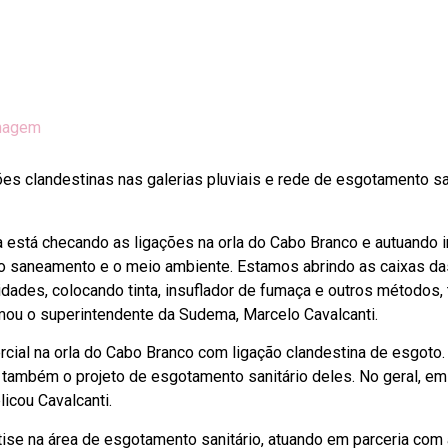
gações clandestinas nas galerias pluviais e rede de esgotamento
está checando as ligações na orla do Cabo Branco e autuando im
am o saneamento e o meio ambiente. Estamos abrindo as caixas d
ridades, colocando tinta, insuflador de fumaça e outros métodos, 
rmou o superintendente da Sudema, Marcelo Cavalcanti.
ial na orla do Cabo Branco com ligação clandestina de esgoto.
ambém o projeto de esgotamento sanitário deles. No geral, em 
icou Cavalcanti.
tise na área de esgotamento sanitário, atuando em parceria com 