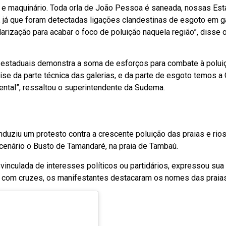
 e maquinário. Toda orla de João Pessoa é saneada, nossas Est
já que foram detectadas ligações clandestinas de esgoto em ga
ularização para acabar o foco de poluição naquela região”, diss
e estaduais demonstra a soma de esforços para combate à polui
ise da parte técnica das galerias, e da parte de esgoto temos 
mental”, ressaltou o superintendente da Sudema.
nduziu um protesto contra a crescente poluição das praias e rio
cenário o Busto de Tamandaré, na praia de Tambaú.
svinculada de interesses políticos ou partidários, expressou su
 com cruzes, os manifestantes destacaram os nomes das praias 