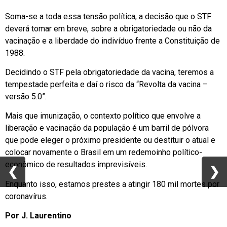
Soma-se a toda essa tensão política, a decisão que o STF
deverá tomar em breve, sobre a obrigatoriedade ou não da
vacinação e a liberdade do indivíduo frente a Constituição de
1988.
Decidindo o STF pela obrigatoriedade da vacina, teremos a
tempestade perfeita e daí o risco da “Revolta da vacina –
versão 5.0”.
Mais que imunização, o contexto político que envolve a
liberação e vacinação da população é um barril de pólvora
que pode eleger o próximo presidente ou destituir o atual e
colocar novamente o Brasil em um redemoinho político-
econômico de resultados imprevisíveis.
❮
❮
❯
❯
Enquanto isso, estamos prestes a atingir 180 mil mortes por
coronavírus.
Por J. Laurentino