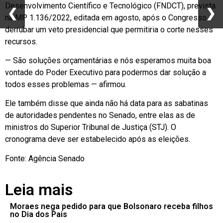
Desenvolvimento Científico e Tecnológico (FNDCT), prevista
❮
❮
❯
❯
na MP 1.136/2022, editada em agosto, após o Congresso
derrubar um veto presidencial que permitiria o corte nesses
recursos.
— São soluções orçamentárias e nós esperamos muita boa
vontade do Poder Executivo para podermos dar solução a
todos esses problemas — afirmou.
Ele também disse que ainda não há data para as sabatinas
de autoridades pendentes no Senado, entre elas as de
ministros do Superior Tribunal de Justiça (STJ). O
cronograma deve ser estabelecido após as eleições.
Fonte: Agência Senado
Leia mais
Moraes nega pedido para que Bolsonaro receba filhos
no Dia dos Pais