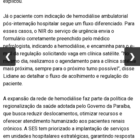
explicou.
Já o paciente com indicação de hemodiálise ambulatorial
pós-internação hospitalar segue um fluxo diferenciado. Para
esses casos, o NIR do serviço de urgência envia o
formulário corretamente preenchido pelo médico
nefrologista, indicando a hemodiálise, e encaminha para o e-
mail da regulação solicitando vaga em clínica satélite. “No
❮
❮
❯
❯
mesmo dia, realizamos o agendamento para a clínica satélite
mais próxima, sempre para o próximo turno possível”, disse
Lidiane ao detalhar o fluxo de acolhimento e regulação do
paciente.
A expansão da rede de hemodiálise faz parte da política de
regionalização da saúde adotada pelo Governo da Paraíba,
que busca reduzir deslocamentos, otimizar recursos e
oferecer atendimento humanizado aos pacientes renais
crônicos. A SES tem priorizado a implantação de serviços
em unidades hospitalares estratégicas, garantindo resposta